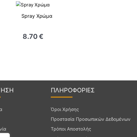
Spray Χρώμα
8.70
€
Γ
ΗΣΗ
ΠΛΗΡΟ
ΦΟΡΙΕΣ
ία
Όροι Χρήσης
Προστασία Προσωπικών Δεδομένων
νία
Τρόποι Αποστολής