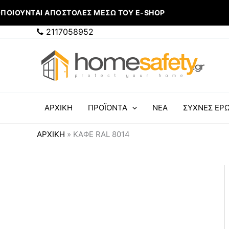
Μετάβαση
ΟΠΟΙΟΎΝΤΑΙ ΑΠΟΣΤΟΛΈΣ ΜΈΣΩ ΤΟΥ E-SHOP
στο
περιεχόμενο
2117058952
ΑΡΧΙΚΗ
ΠΡΟΪΟΝΤΑ
ΝΕΑ
ΣΥΧΝΕΣ ΕΡΩ
ΑΡΧΙΚΉ
»
ΚΑΦΈ RAL 8014