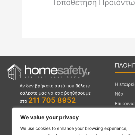
Τοποθέτηση Προϊόντ
ΠΛΟΗ
Η εταιρε
Αν δεν βρήκατε αυτό που θέλετε
καλέστε μας να σας βοηθήσουμε
Νέα
211 705 8952
στο
Επικοινω
Συχνές Ε
Χλόης 66 ,
We value your privacy
Όλα τα π
Μεταμόρφωση Αττικής 144 52
We use cookies to enhance your browsing experience,