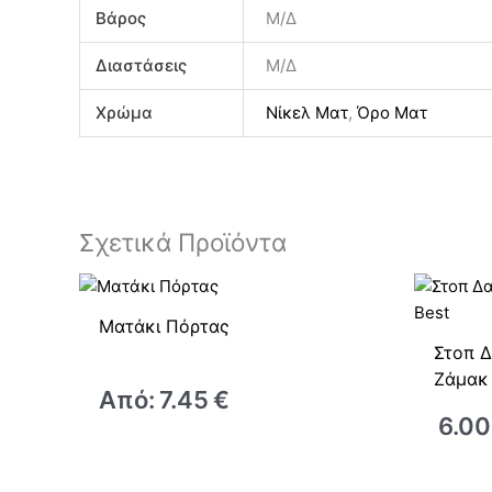
Βάρος
Μ/Δ
Διαστάσεις
Μ/Δ
Χρώμα
Νίκελ Ματ
,
Όρο Ματ
Σχετικά Προϊόντα
Ματάκι Πόρτας
Στοπ 
Ζάμακ 
Από:
7.45
€
6.00