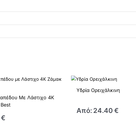
Υδρία Ορειχάλκινη
Δαπέδου Με Λάστιχο 4Κ
Best
Από:
24.40
€
€