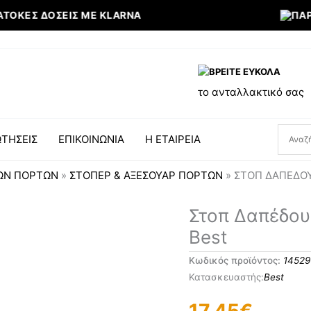
ΟΚΕΣ ΔΌΣΕΙΣ ΜΕ KLARNA
ΠΑΡΑΛ
ΒΡΕΙΤΕ ΕΥΚΟΛΑ
το ανταλλακτικό σας
ΤΗΣΕΙΣ
ΕΠΙΚΟΙΝΩΝΙΑ
Η ΕΤΑΙΡΕΙΑ
ΩΝ ΠΟΡΤΩΝ
»
ΣΤΟΠΕΡ & ΑΞΕΣΟΥΑΡ ΠΟΡΤΩΝ
»
ΣΤΟΠ ΔΑΠΈΔΟΥ
Στοπ
Στοπ Δαπέδου
Δαπέδου
Best
Μαγνητικό
Νο1
Κωδικός προϊόντος:
14529
Ορειχάλκινο
Best
Best
ποσότητα