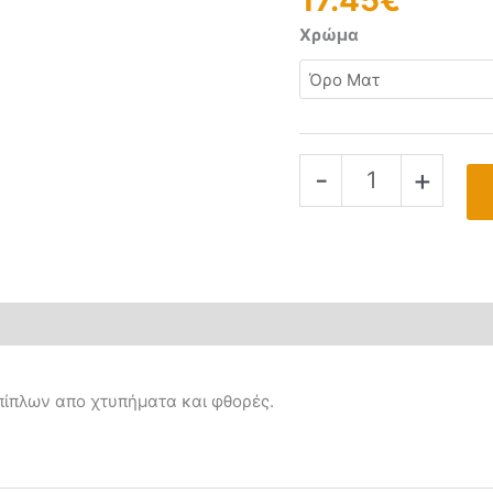
17.45
€
Χρώμα
-
+
πίπλων απο χτυπήματα και φθορές.