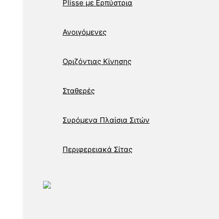
Plisse με Ερπύστρια
Ανοιγόμενες
Οριζόντιας Κίνησης
Σταθερές
Συρόμενα Πλαίσια Σιτών
Περιφερειακά Σίτας