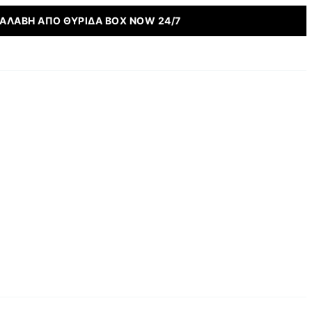
ΠΌ ΘΥΡΊΔΑ BOX NOW 24/7
🏖️ΑΠ