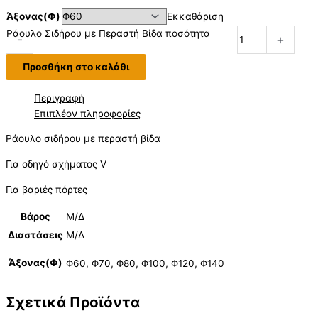
Άξονας(Φ)
Εκκαθάριση
Ράουλο Σιδήρου με Περαστή Βίδα ποσότητα
-
+
Προσθήκη στο καλάθι
Περιγραφή
Επιπλέον πληροφορίες
Ράουλο σιδήρου με περαστή βίδα
Για oδηγό σχήματος V
Για βαριές πόρτες
Βάρος
Μ/Δ
Διαστάσεις
Μ/Δ
Άξονας(Φ)
Φ60, Φ70, Φ80, Φ100, Φ120, Φ140
Σχετικά Προϊόντα