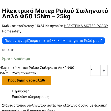
Ηλεκτρικό Μοτερ Ρολού Σωληνωτό
Απλό Φ60 15Nm – 25kg
Κωδικός προϊόντος:
11024
Κατηγορία:
ΗΛΕΚΤΡΙΚΑ ΜΟΤΕΡ ΡΟΛΟΥ
Homesafety
Πως αναγνωρίζουμε το κατάλληλο Μοτέρ για το Ρολό μας
63.40
€
Άμεσα Διαθέσιμο
Ηλεκτρικό Μοτερ Ρολού Σωληνωτό Απλό Φ60
-
+
15Nm - 25kg ποσότητα
Προσθήκη στο καλάθι
Περιγραφή
Επιπλέον πληροφορίες
Στάνταρ τύπος σωληνωτού μοτέρ για εξάγωνο άξονα με θερμική
προστασία και 5 χρόνια εγγύηση.