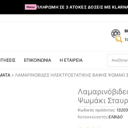
ΠΛΗΡΩΜΉ ΣΕ 3 ΆΤΟΚΕΣ ΔΌΣΕΙΣ ΜΕ KLARNA
Β
τ
ΤΗΣΕΙΣ
ΕΠΙΚΟΙΝΩΝΙΑ
Η ΕΤΑΙΡΕΙΑ
ΣΜΑΤΑ
»
ΛΑΜΑΡΙΝΌΒΙΔΕΣ ΗΛΕΚΤΡΟΣΤΑΤΙΚΉΣ ΒΑΦΉΣ ΨΩΜΆΚΙ 
Λαμαρινόβιδες
Λαμαρινόβιδε
Ηλεκτροστατικής
Ψωμάκι Σταυ
Βαφής
Ψωμάκι
Κωδικός προϊόντος:
1320
Σταυρό
ΕΛΒΙΔΟ
ποσότητα