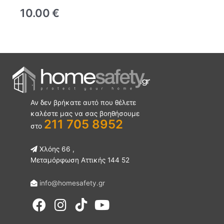
10.00
€
Αν δεν βρήκατε αυτό που θέλετε
καλέστε μας να σας βοηθήσουμε
211 705 8952
στο
Χλόης 66 ,
Μεταμόρφωση Αττικής 144 52
info@homesafety.gr
F
I
Y