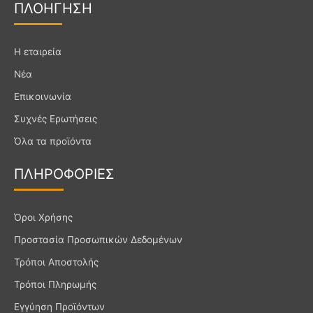
a
n
o
ΠΛΟΗΓ
ΗΣΗ
c
s
u
e
t
t
Η εταιρεία
b
a
u
Νέα
o
g
b
Επικοινωνία
o
r
e
k
a
Συχνές Ερωτήσεις
m
Όλα τα προϊόντα
ΠΛΗΡΟ
ΦΟΡΙΕΣ
Όροι Χρήσης
Προστασία Προσωπικών Δεδομένων
Τρόποι Αποστολής
Τρόποι Πληρωμής
Εγγύηση Προϊόντων