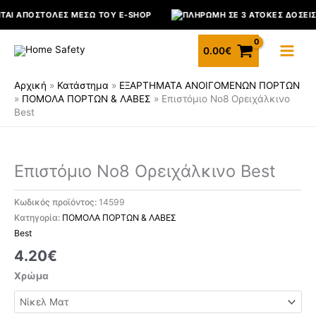
Μετάβαση
ΝΤΑΙ ΑΠΟΣΤΟΛΈΣ ΜΈΣΩ ΤΟΥ E-SHOP
ΠΛΗΡΩΜΉ ΣΕ 3 ΆΤΟΚΕΣ ΔΌΣΕΙΣ
στο
περιεχόμενο
0.00
€
Αρχική
»
Κατάστημα
»
ΕΞΑΡΤΗΜΑΤΑ ΑΝΟΙΓΟΜΕΝΩΝ ΠΟΡΤΩΝ
»
ΠΟΜΟΛΑ ΠΟΡΤΩΝ & ΛΑΒΕΣ
»
Επιστόμιο No8 Ορειχάλκινο
Best
Επιστόμιο
No8
Ορειχάλκινο
Επιστόμιο No8 Ορειχάλκινο Best
Best
ποσότητα
Κωδικός προϊόντος:
14599
Κατηγορία:
ΠΟΜΟΛΑ ΠΟΡΤΩΝ & ΛΑΒΕΣ
Best
4.20
€
Χρώμα