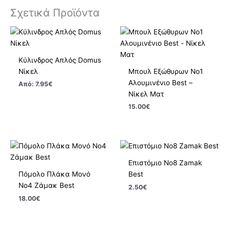
Σχετικά Προϊόντα
Κύλινδρος Απλός Domus
Νίκελ
Μπουλ Εξώθυρων No1
Αλουμινένιο Best –
Από:
7.95
€
Νίκελ Ματ
15.00
€
Επιστόμιο No8 Zamak
Πόμολο Πλάκα Μονό
Best
No4 Ζάμακ Best
2.50
€
18.00
€