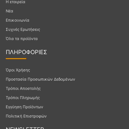
Η εταιρεία
b
a
u
Νέα
o
g
b
Επικοινωνία
o
r
e
k
a
Συχνές Ερωτήσεις
m
Όλα τα προϊόντα
ΠΛΗΡΟ
ΦΟΡΙΕΣ
Όροι Χρήσης
Προστασία Προσωπικών Δεδομένων
Τρόποι Αποστολής
Τρόποι Πληρωμής
Εγγύηση Προϊόντων
Πολιτική Επιστροφών