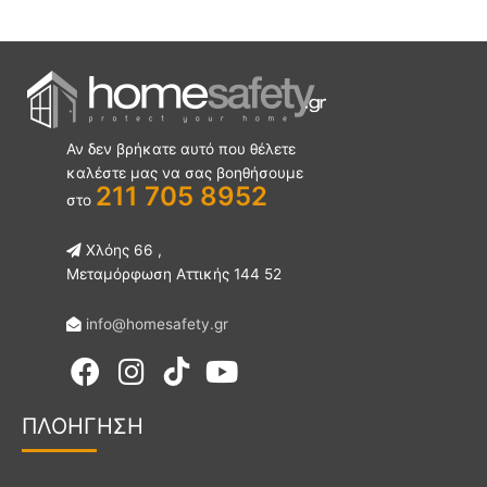
Αν δεν βρήκατε αυτό που θέλετε
καλέστε μας να σας βοηθήσουμε
211 705 8952
στο
Χλόης 66 ,
Μεταμόρφωση Αττικής 144 52
info@homesafety.gr
F
I
Y
a
n
o
ΠΛΟΗΓ
ΗΣΗ
c
s
u
e
t
t