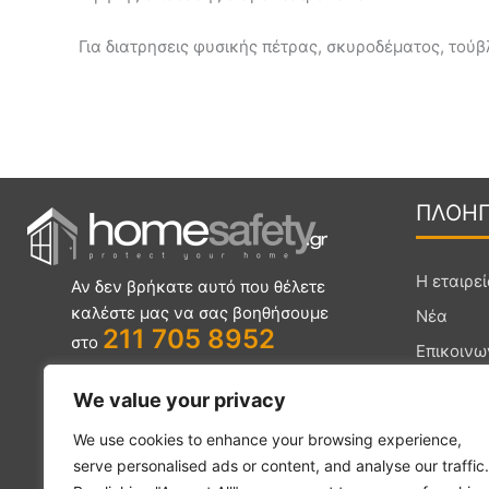
Για διατρησεις φυσικής πέτρας, σκυροδέματος, τού
ΠΛΟΗ
Η εταιρε
Αν δεν βρήκατε αυτό που θέλετε
καλέστε μας να σας βοηθήσουμε
Νέα
211 705 8952
στο
Επικοινω
Συχνές Ε
Χλόης 66 ,
We value your privacy
Όλα τα π
Μεταμόρφωση Αττικής 144 52
We use cookies to enhance your browsing experience,
serve personalised ads or content, and analyse our traffic.
info@homesafety.gr