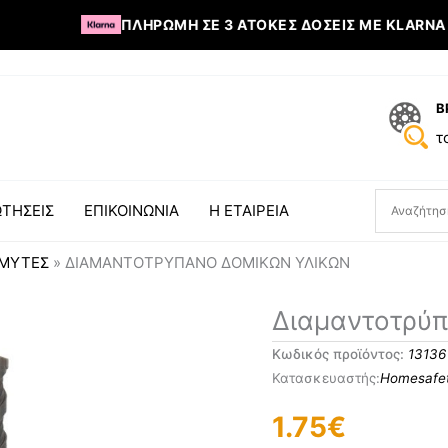
ΠΛΗΡΩΜΉ ΣΕ 3 ΆΤΟΚΕΣ ΔΌΣΕΙΣ ΜΕ KLARNA
Β
τ
ΤΗΣΕΙΣ
ΕΠΙΚΟΙΝΩΝΙΑ
Η ΕΤΑΙΡΕΙΑ
 ΜΎΤΕΣ
»
ΔΙΑΜΑΝΤΟΤΡΎΠΑΝΟ ΔΟΜΙΚΏΝ ΥΛΙΚΏΝ
Διαμαντοτρύπανο
Διαμαντοτρύπ
Δομικών
Κωδικός προϊόντος:
13136
Υλικών
Homesafe
ποσότητα
1.75
€