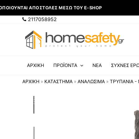
Μετάβαση
ΠΟΙΟΎΝΤΑΙ ΑΠΟΣΤΟΛΈΣ ΜΈΣΩ ΤΟΥ E-SHOP
στο
περιεχόμενο
2117058952
ΑΡΧΙΚΗ
ΠΡΟΪΟΝΤΑ
ΝΕΑ
ΣΥΧΝΕΣ ΕΡΩ
ΑΡΧΙΚΉ
»
ΚΑΤΆΣΤΗΜΑ
»
ΑΝΑΛΩΣΙΜΑ
»
ΤΡΥΠΆΝΙΑ -