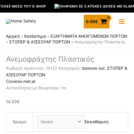
Μετάβαση
ΤΟΛΈΣ ΜΈΣΩ ΤΟΥ E-SHOP
ΠΛΗΡΩΜΉ ΣΕ 3 ΆΤΟΚΕΣ ΔΌΣΕΙΣ ΜΕ KLARN
στο
Ανεμοφράχτης
περιεχόμενο
0.00
€
Πλαστικός
ποσότητα
Αρχική
»
Κατάστημα
»
ΕΞΑΡΤΗΜΑΤΑ ΑΝΟΙΓΟΜΕΝΩΝ ΠΟΡΤΩΝ
»
ΣΤΟΠΕΡ & ΑΞΕΣΟΥΑΡ ΠΟΡΤΩΝ
»
Ανεμοφράχτης Πλαστικός
Ανεμοφράχτης Πλαστικός
Κωδικός προϊόντος:
14123
Κατηγορίες:
boxnow out
,
ΣΤΟΠΕΡ &
ΑΞΕΣΟΥΑΡ ΠΟΡΤΩΝ
Cover
ex.met.al
Αυτοκόλητος με Βουρτσάκι 1m.
14.00
€
Χρώμα
Εκκαθάριση