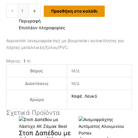
-
+
Προσθήκη στο καλάθι
Περιγραφή
Επιπλέον πληροφορίες
Αεροστόπ (ανεμοφράκτης) με βουρτσάκι αυτοκόλητος για
πόρτες μεταλλικές/ξύλου/PVC.
Μηκος:
1
m
Βάρος
Μ/Δ
Διαστάσεις
Μ/Δ
Καφέ
,
Λευκό
Χρώμα
Σχετικά Προϊόντα
Στοπ Δαπέδου με