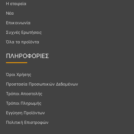
e
t
t
Η εταιρεία
b
a
u
Νέα
o
g
b
Επικοινωνία
o
r
e
k
a
Συχνές Ερωτήσεις
m
Όλα τα προϊόντα
ΠΛΗΡΟ
ΦΟΡΙΕΣ
Όροι Χρήσης
Προστασία Προσωπικών Δεδομένων
Τρόποι Αποστολής
Τρόποι Πληρωμής
Εγγύηση Προϊόντων
Πολιτική Επιστροφών