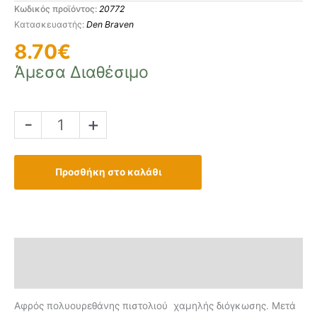
Κωδικός προϊόντος:
20772
Den Braven
8.70
€
Άμεσα Διαθέσιμο
Αφρός
-
+
Πολυουρεθάνης
Πιστολιού
700ml
Προσθήκη στο καλάθι
ποσότητα
Περιγραφή
Επιπλέον πληροφορίες
Αφρός πολυουρεθάνης πιστολιού χαμηλής διόγκωσης. Μετά