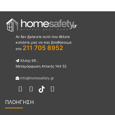
Αν δεν βρήκατε αυτό που θέλετε
καλέστε μας να σας βοηθήσουμε
211 705 8952
στο
Χλόης 66 ,
Μεταμόρφωση Αττικής 144 52
info@homesafety.gr
F
I
Y
a
n
o
ΠΛΟΗΓ
ΗΣΗ
c
s
u