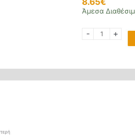
8.65
€
Άμεσα Διαθέσι
Κλειδαριά
-
+
40ρα
Μεσόπορτας
80140
Domus
Χρυσό
ποσότητα
στερή