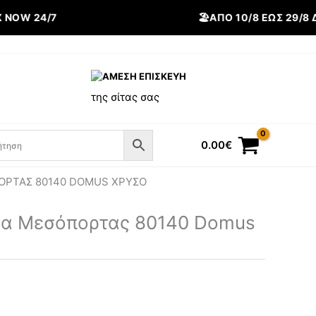
OW 24/7
🏖️ΑΠΌ 10/8 ΈΩΣ 29/8 
ΑΜΕΣΗ ΕΠΙΣΚΕΥΗ
της σίτας σας
0.00
€
ΠΟΡΤΑΣ 80140 DOMUS ΧΡΥΣΌ
ρα Μεσόπορτας 80140 Domus