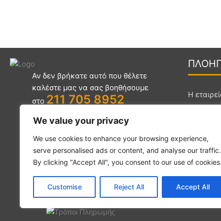
ΠΛΟΗ
Αν δεν βρήκατε αυτό που θέλετε
καλέστε μας να σας βοηθήσουμε
Η εταιρε
211 705 8952
στο
Νέα
We value your privacy
Χλόης 66 ,
Επικοινω
Μεταμόρφωση Αττικής 144 52
We use cookies to enhance your browsing experience,
Συχνές Ε
serve personalised ads or content, and analyse our traffic.
Όλα τα π
info@homesafety.gr
By clicking "Accept All", you consent to our use of cookies
Customise
Reject All
Accept All
F
I
Y
a
n
o