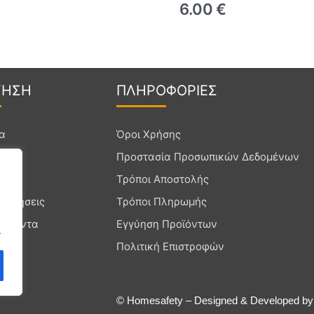
6.00
€
Γ
ΗΣΗ
ΠΛΗΡΟ
ΦΟΡΙΕΣ
ία
Όροι Χρήσης
Προστασία Προσωπικών Δεδομένων
νία
Τρόποι Αποστολής
ρωτήσεις
Τρόποι Πληρωμής
ροϊόντα
Εγγύηση Προϊόντων
.
Πολιτική Επιστροφών
© Homesafety – Designed & Developed b