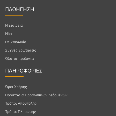
F
I
Y
a
n
o
ΠΛΟΗΓ
ΗΣΗ
c
s
u
e
t
t
Η εταιρεία
b
a
u
Νέα
o
g
b
Επικοινωνία
o
r
e
k
a
Συχνές Ερωτήσεις
m
Όλα τα προϊόντα
ΠΛΗΡΟ
ΦΟΡΙΕΣ
Όροι Χρήσης
Προστασία Προσωπικών Δεδομένων
Τρόποι Αποστολής
Τρόποι Πληρωμής