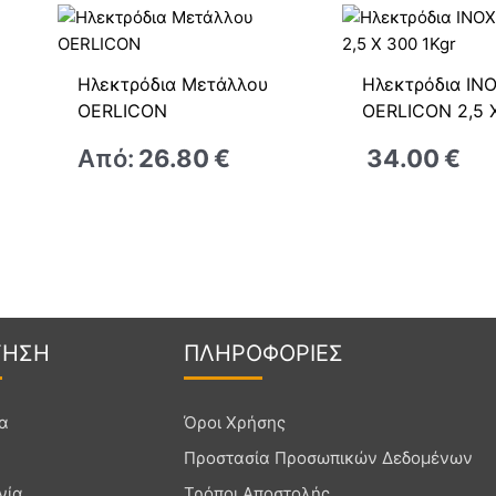
Ηλεκτρόδια Μετάλλου
Ηλεκτρόδια IN
OERLICON
OERLICON 2,5 Χ
Από:
26.80
€
34.00
€
Γ
ΗΣΗ
ΠΛΗΡΟ
ΦΟΡΙΕΣ
ία
Όροι Χρήσης
Προστασία Προσωπικών Δεδομένων
νία
Τρόποι Αποστολής