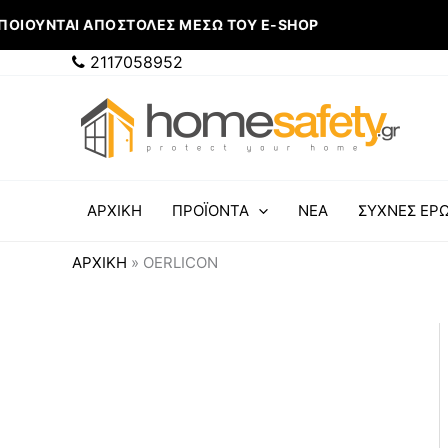
Μετάβαση
ΟΙΟΎΝΤΑΙ ΑΠΟΣΤΟΛΈΣ ΜΈΣΩ ΤΟΥ E-SHOP
στο
περιεχόμενο
2117058952
ΑΡΧΙΚΗ
ΠΡΟΪΟΝΤΑ
ΝΕΑ
ΣΥΧΝΕΣ ΕΡΩ
ΑΡΧΙΚΉ
»
OERLICON